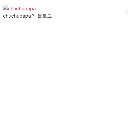
Skip
to
Me
chuchupapa의 블로그
content